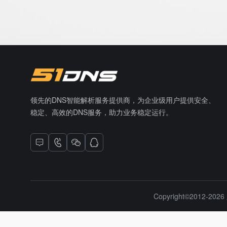
领先的DNS智能解析服务提供商，为企业级用户提供安全、
稳定、高效的DNS服务，助力业务稳定运行。
Copyright©2012