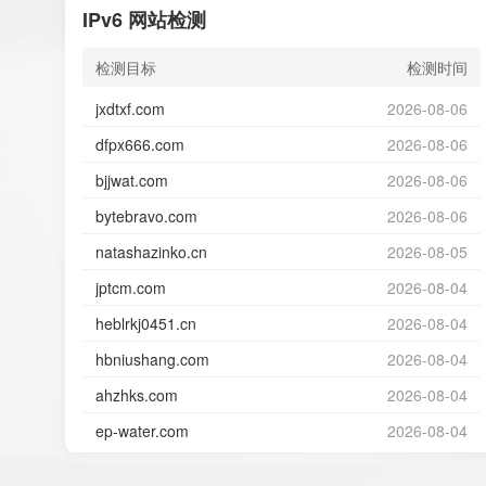
IPv6 网站检测
检测目标
检测时间
jxdtxf.com
2026-08-06
dfpx666.com
2026-08-06
bjjwat.com
2026-08-06
bytebravo.com
2026-08-06
natashazinko.cn
2026-08-05
jptcm.com
2026-08-04
heblrkj0451.cn
2026-08-04
hbniushang.com
2026-08-04
ahzhks.com
2026-08-04
ep-water.com
2026-08-04