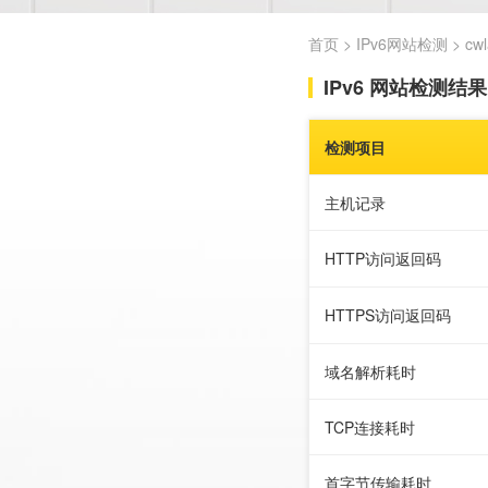
首页
>
IPv6网站检测
> cw
IPv6 网站检测结
检测项目
主机记录
HTTP访问返回码
HTTPS访问返回码
域名解析耗时
TCP连接耗时
首字节传输耗时