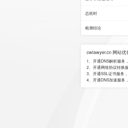
总耗时
检测结论
cwlawyer.cn 网
1、开通DNS解析服
2、开通网络协议转换
3、开通SSL证书服务
4、开通DNS加速服