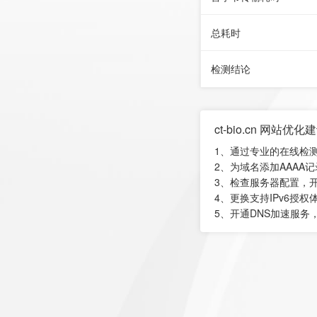
总耗时
检测结论
ct-bio.cn 网站优化
1、通过专业的在线检
2、为域名添加AAAA记
3、检查服务器配置，开通I
4、更换支持IPv6授权
5、开通DNS加速服