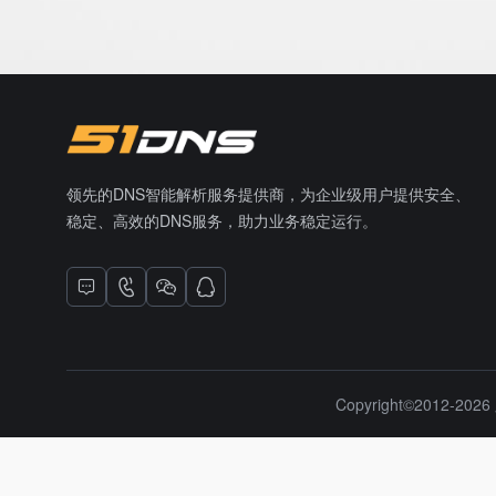
领先的DNS智能解析服务提供商，为企业级用户提供安全、
稳定、高效的DNS服务，助力业务稳定运行。
Copyright©2012