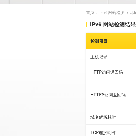
首页
>
IPv6网站检测
> cj
IPv6 网站检测结
检测项目
主机记录
HTTP访问返回码
HTTPS访问返回码
域名解析耗时
TCP连接耗时