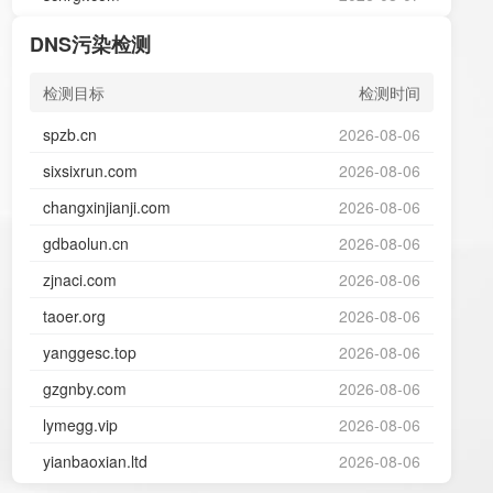
DNS污染检测
检测目标
检测时间
spzb.cn
2026-08-06
sixsixrun.com
2026-08-06
changxinjianji.com
2026-08-06
gdbaolun.cn
2026-08-06
zjnaci.com
2026-08-06
taoer.org
2026-08-06
yanggesc.top
2026-08-06
gzgnby.com
2026-08-06
lymegg.vip
2026-08-06
yianbaoxian.ltd
2026-08-06