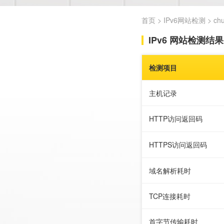
首页
>
IPv6网站检测
> ch
IPv6 网站检测结
检测项目
主机记录
HTTP访问返回码
HTTPS访问返回码
域名解析耗时
TCP连接耗时
首字节传输耗时