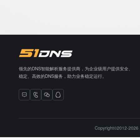
领先的DNS智能解析服务提供商，为企业级用户提供安全、
稳定、高效的DNS服务，助力业务稳定运行。
Copyright©2012