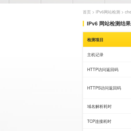
首页
>
IPv6网站检测
> ch
IPv6 网站检测结
检测项目
主机记录
HTTP访问返回码
HTTPS访问返回码
域名解析耗时
TCP连接耗时