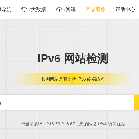
源导航
行业大数据
行业资讯
产品服务
帮助中心
IPv6 网站检测
检测网站是否支持 IPv6 终端访问
您当前的IP：
216.73.216.67
，您的网络 IPv4 访问优先