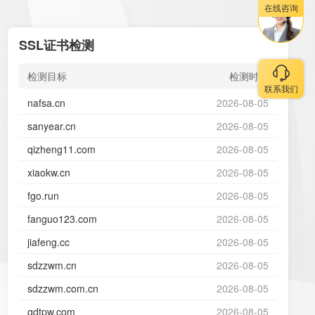
在线咨询
SSL证书检测
检测目标
检测时间
联系我们
nafsa.cn
2026-08-05
sanyear.cn
2026-08-05
qizheng11.com
2026-08-05
xiaokw.cn
2026-08-05
fgo.run
2026-08-05
fanguo123.com
2026-08-05
jiafeng.cc
2026-08-05
sdzzwm.cn
2026-08-05
sdzzwm.com.cn
2026-08-05
qdtpw.com
2026-08-05