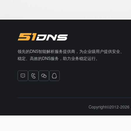
领先的DNS智能解析服务提供商，为企业级用户提供安全、
稳定、高效的DNS服务，助力业务稳定运行。
Copyright©2012