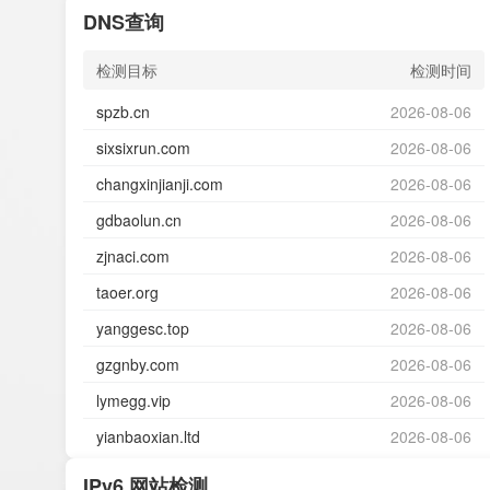
DNS查询
检测目标
检测时间
spzb.cn
2026-08-06
sixsixrun.com
2026-08-06
changxinjianji.com
2026-08-06
gdbaolun.cn
2026-08-06
zjnaci.com
2026-08-06
taoer.org
2026-08-06
yanggesc.top
2026-08-06
gzgnby.com
2026-08-06
lymegg.vip
2026-08-06
yianbaoxian.ltd
2026-08-06
IPv6 网站检测