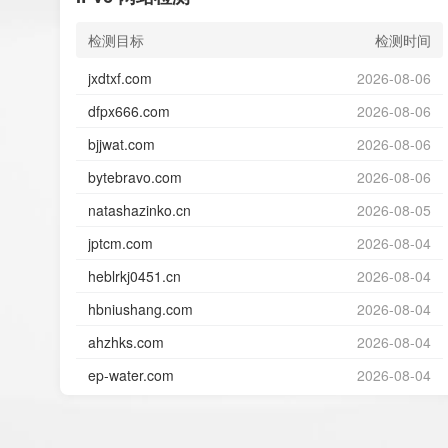
检测目标
检测时间
jxdtxf.com
2026-08-06
dfpx666.com
2026-08-06
bjjwat.com
2026-08-06
bytebravo.com
2026-08-06
natashazinko.cn
2026-08-05
jptcm.com
2026-08-04
heblrkj0451.cn
2026-08-04
hbniushang.com
2026-08-04
ahzhks.com
2026-08-04
ep-water.com
2026-08-04