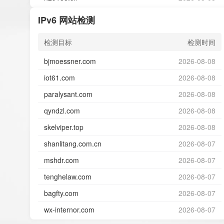
IPv6 网站检测
检测目标
检测时间
bjmoessner.com
2026-08-08
iot61.com
2026-08-08
paralysant.com
2026-08-08
qyndzl.com
2026-08-08
skelviper.top
2026-08-08
shanlitang.com.cn
2026-08-07
mshdr.com
2026-08-07
tenghelaw.com
2026-08-07
bagfty.com
2026-08-07
wx-internor.com
2026-08-07