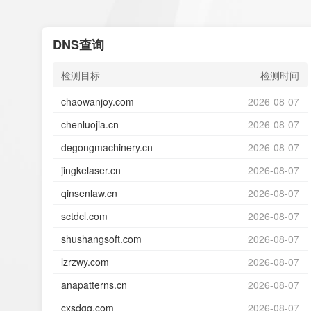
DNS查询
检测目标
检测时间
chaowanjoy.com
2026-08-07
chenluojia.cn
2026-08-07
degongmachinery.cn
2026-08-07
jingkelaser.cn
2026-08-07
qinsenlaw.cn
2026-08-07
sctdcl.com
2026-08-07
shushangsoft.com
2026-08-07
lzrzwy.com
2026-08-07
anapatterns.cn
2026-08-07
cxsdgg.com
2026-08-07