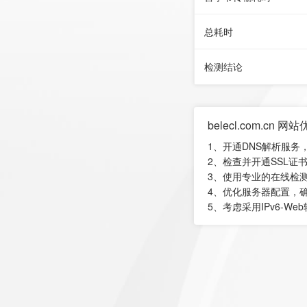
总耗时
检测结论
belecl.com.cn 
1、开通DNS解析服务，
2、检查并开通SSL
3、使用专业的在线检测
4、优化服务器配置，确
5、考虑采用IPv6-W