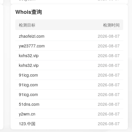
Whois查询
检测目标
检测时间
zhaofeizi.com
2026-08-07
yw23777.com
2026-08-07
kxhs32.vip
2026-08-07
kxhs32.vip
2026-08-07
91icg.com
2026-08-07
91icg.com
2026-08-07
91icg.com
2026-08-07
51dns.com
2026-08-07
y2wm.cn
2026-08-07
123.中国
2026-08-07