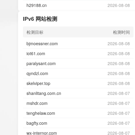
h29188.cn
2026-08-08
IPv6 网站检测
检测目标
检测时间
bjmoessner.com
2026-08-08
iot61.com
2026-08-08
paralysant.com
2026-08-08
qyndzl.com
2026-08-08
skelviper.top
2026-08-08
shanlitang.com.cn
2026-08-07
mshdr.com
2026-08-07
tenghelaw.com
2026-08-07
bagfty.com
2026-08-07
wx-internor.com
2026-08-07