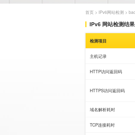
首页
>
IPv6网站检测
> ba
IPv6 网站检测结
检测项目
主机记录
HTTP访问返回码
HTTPS访问返回码
域名解析耗时
TCP连接耗时