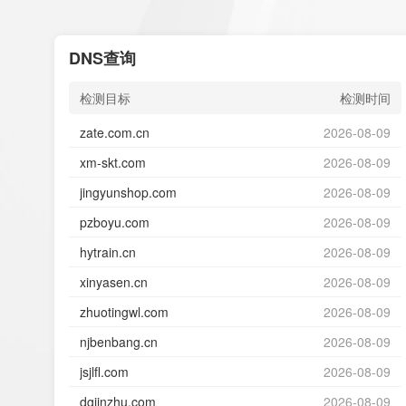
DNS查询
检测目标
检测时间
zate.com.cn
2026-08-09
xm-skt.com
2026-08-09
jingyunshop.com
2026-08-09
pzboyu.com
2026-08-09
hytrain.cn
2026-08-09
xinyasen.cn
2026-08-09
zhuotingwl.com
2026-08-09
njbenbang.cn
2026-08-09
jsjlfl.com
2026-08-09
dgjinzhu.com
2026-08-09