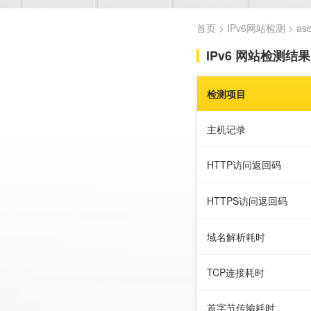
首页
>
IPv6网站检测
> as
IPv6 网站检测结
检测项目
主机记录
HTTP访问返回码
HTTPS访问返回码
域名解析耗时
TCP连接耗时
首字节传输耗时