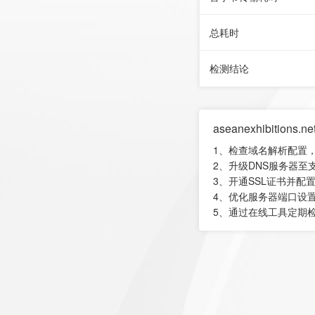
总耗时
检测结论
aseanexhibition
1、检查域名解析配置，
2、升级DNS服务器至
3、开通SSL证书并配
4、优化服务器端口设置
5、通过在线工具定期检