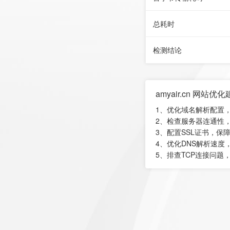
总耗时
检测结论
amyair.cn 网站优
1、优化域名解析配置，
2、检查服务器连通性，确
3、配置SSL证书，保
4、优化DNS解析速
5、排查TCP连接问题，