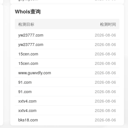
Whois查询
检测目标
检测时间
yw23777.com
2026-08-06
yw23777.com
2026-08-06
15cen.com
2026-08-06
15cen.com
2026-08-06
www.guwvdfy.com
2026-08-06
91.com
2026-08-06
91.com
2026-08-06
xxtv4.com
2026-08-06
xxtv4.com
2026-08-06
bks18.com
2026-08-06