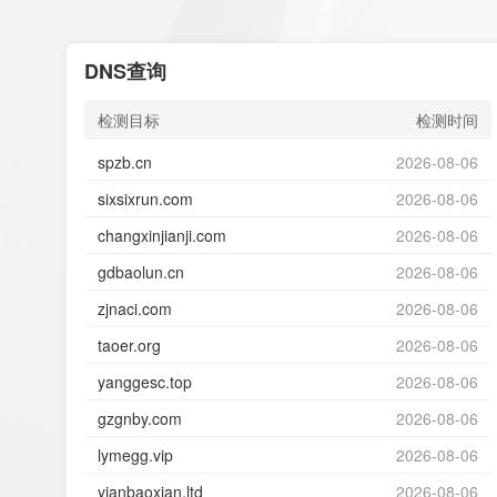
DNS查询
检测目标
检测时间
spzb.cn
2026-08-06
sixsixrun.com
2026-08-06
changxinjianji.com
2026-08-06
gdbaolun.cn
2026-08-06
zjnaci.com
2026-08-06
taoer.org
2026-08-06
yanggesc.top
2026-08-06
gzgnby.com
2026-08-06
lymegg.vip
2026-08-06
yianbaoxian.ltd
2026-08-06