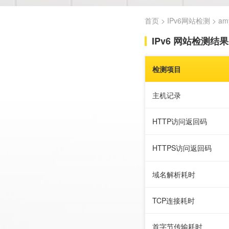
首页
>
IPv6网站检测
> am
IPv6 网站检测结
检测项目
主机记录
HTTP访问返回码
HTTPS访问返回码
域名解析耗时
TCP连接耗时
首字节传输耗时