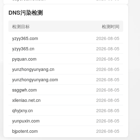
DNS污染检测
检测目标
检测时间
yzyy365.com
2026-08-05
yzyy365.cn
2026-08-05
pyquan.com
2026-08-05
yunzhongyunyang.cn
2026-08-05
yunzhongyunyang.com
2026-08-05
ssggwh.com
2026-08-05
xileniao.net.cn
2026-08-05
qhyjxny.cn
2026-08-05
yunpuxin.com
2026-08-05
bjpotent.com
2026-08-05