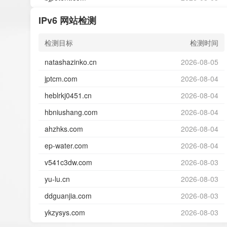
IPv6 网站检测
检测目标
检测时间
natashazinko.cn
2026-08-05
jptcm.com
2026-08-04
heblrkj0451.cn
2026-08-04
hbniushang.com
2026-08-04
ahzhks.com
2026-08-04
ep-water.com
2026-08-04
v541c3dw.com
2026-08-03
yu-lu.cn
2026-08-03
ddguanjia.com
2026-08-03
ykzysys.com
2026-08-03