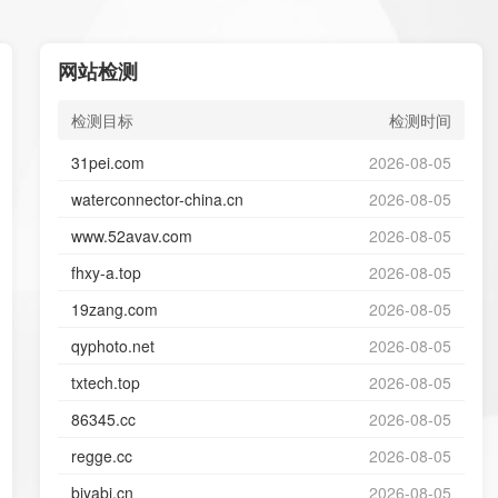
网站检测
检测目标
检测时间
31pei.com
2026-08-05
waterconnector-china.cn
2026-08-05
www.52avav.com
2026-08-05
fhxy-a.top
2026-08-05
19zang.com
2026-08-05
qyphoto.net
2026-08-05
txtech.top
2026-08-05
86345.cc
2026-08-05
regge.cc
2026-08-05
biyabi.cn
2026-08-05