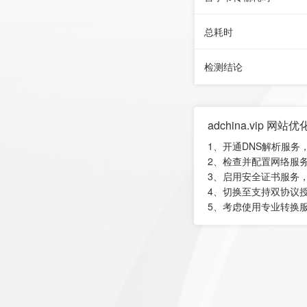
总耗时
检测结论
adchina.vip 网站
1、开通DNS解析服
2、检查并配置网络服
3、启用安全证书服务
4、切换至支持双协议
5、考虑使用专业转换