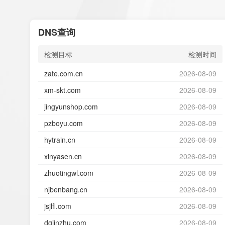
DNS查询
检测目标
检测时间
zate.com.cn
2026-08-09
xm-skt.com
2026-08-09
jingyunshop.com
2026-08-09
pzboyu.com
2026-08-09
hytrain.cn
2026-08-09
xinyasen.cn
2026-08-09
zhuotingwl.com
2026-08-09
njbenbang.cn
2026-08-09
jsjlfl.com
2026-08-09
dgjinzhu.com
2026-08-09