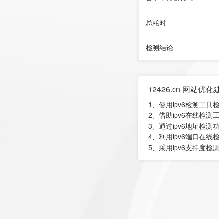
总耗时
检测结论
12426.cn 网站优化
1、使用ipv6检测
2、借助ipv6在线检
3、通过ipv6地址检
4、利用ipv6端口在
5、采用ipv6支持度