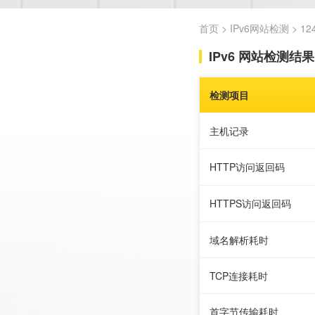
首页
>
IPv6网站检测
> 1
IPv6 网站检测结
检测项目
主机记录
HTTP访问返回码
HTTPS访问返回码
域名解析耗时
TCP连接耗时
首字节传输耗时