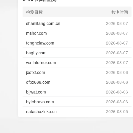
检测目标
检测时间
shanlitang.com.cn
2026-08-07
mshdr.com
2026-08-07
tenghelaw.com
2026-08-07
bagfty.com
2026-08-07
wx-internor.com
2026-08-07
jxdtxf.com
2026-08-06
dfpx666.com
2026-08-06
bjjwat.com
2026-08-06
bytebravo.com
2026-08-06
natashazinko.cn
2026-08-05