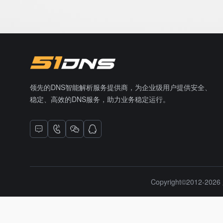
领先的DNS智能解析服务提供商，为企业级用户提供安全、
稳定、高效的DNS服务，助力业务稳定运行。
Copyright©2012