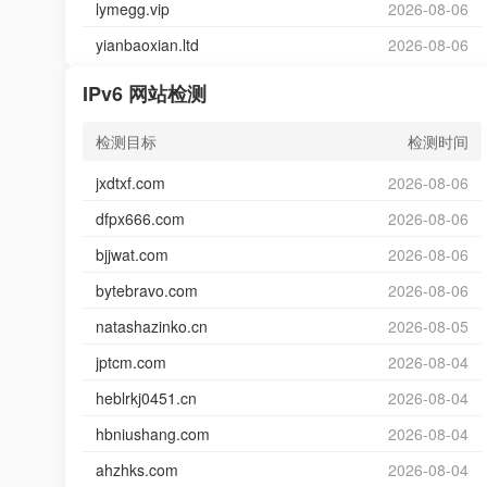
lymegg.vip
2026-08-06
yianbaoxian.ltd
2026-08-06
IPv6 网站检测
检测目标
检测时间
jxdtxf.com
2026-08-06
dfpx666.com
2026-08-06
bjjwat.com
2026-08-06
bytebravo.com
2026-08-06
natashazinko.cn
2026-08-05
jptcm.com
2026-08-04
heblrkj0451.cn
2026-08-04
hbniushang.com
2026-08-04
ahzhks.com
2026-08-04