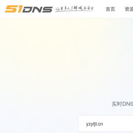
首页
资
实时DN