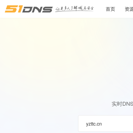
首页
资
实时DN