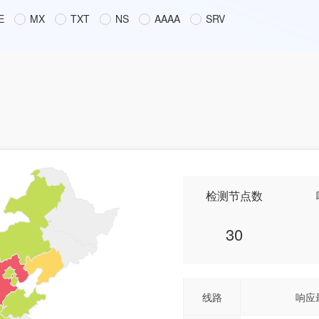
E
MX
TXT
NS
AAAA
SRV
检测节点数
30
线路
响应