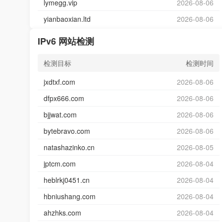
lymegg.vip
2026-08-06
yianbaoxian.ltd
2026-08-06
IPv6 网站检测
检测目标
检测时间
jxdtxf.com
2026-08-06
dfpx666.com
2026-08-06
bjjwat.com
2026-08-06
bytebravo.com
2026-08-06
natashazinko.cn
2026-08-05
jptcm.com
2026-08-04
heblrkj0451.cn
2026-08-04
hbniushang.com
2026-08-04
ahzhks.com
2026-08-04