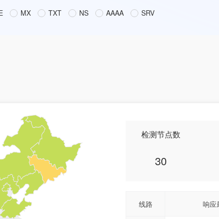
E
MX
TXT
NS
AAAA
SRV
检测节点数
30
线路
响应