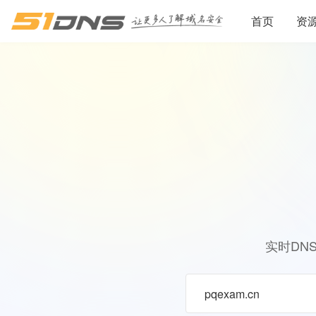
首页
资
实时DN