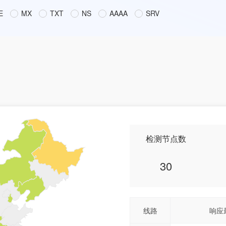
E
MX
TXT
NS
AAAA
SRV
检测节点数
30
线路
响应