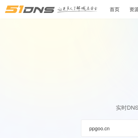
首页
资
实时DN