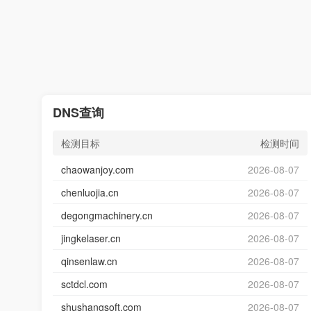
DNS查询
检测目标
检测时间
chaowanjoy.com
2026-08-07
chenluojia.cn
2026-08-07
degongmachinery.cn
2026-08-07
jingkelaser.cn
2026-08-07
qinsenlaw.cn
2026-08-07
sctdcl.com
2026-08-07
shushangsoft.com
2026-08-07