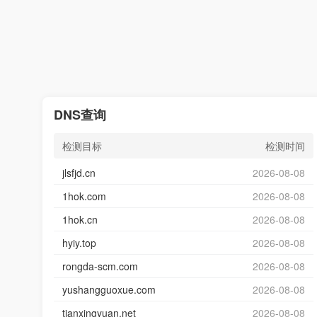
DNS查询
检测目标
检测时间
jlsfjd.cn
2026-08-08
1hok.com
2026-08-08
1hok.cn
2026-08-08
hyiy.top
2026-08-08
rongda-scm.com
2026-08-08
yushangguoxue.com
2026-08-08
tianxingyuan.net
2026-08-08