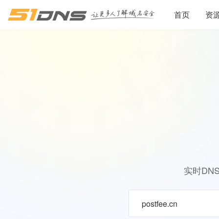
首页
资
实时DN