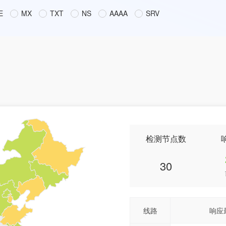
E
MX
TXT
NS
AAAA
SRV
检测节点数
30
线路
响应