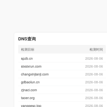
DNS查询
检测目标
检测时间
spzb.cn
2026-08-06
sixsixrun.com
2026-08-06
changxinjianji.com
2026-08-06
gdbaolun.cn
2026-08-06
zjnaci.com
2026-08-06
taoer.org
2026-08-06
yanggesc.top
2026-08-06