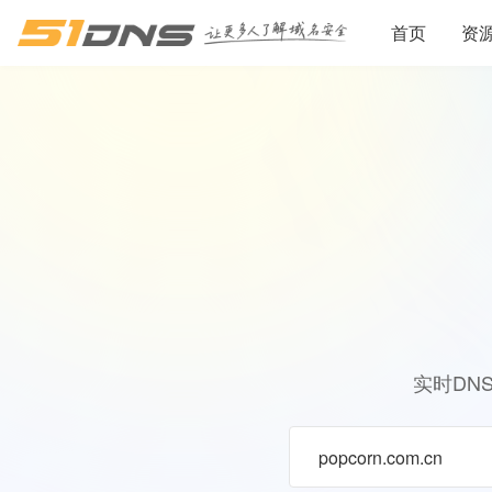
首页
资
实时DN