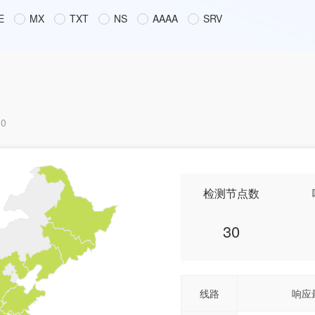
E
MX
TXT
NS
AAAA
SRV
30
检测节点数
30
线路
响应