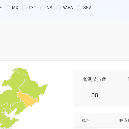
E
MX
TXT
NS
AAAA
SRV
检测节点数
30
线路
响应