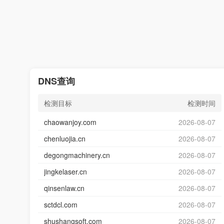
DNS查询
检测目标
检测时间
chaowanjoy.com
2026-08-07
chenluojia.cn
2026-08-07
degongmachinery.cn
2026-08-07
jingkelaser.cn
2026-08-07
qinsenlaw.cn
2026-08-07
sctdcl.com
2026-08-07
shushangsoft.com
2026-08-07