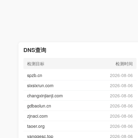
DNS查询
检测目标
检测时间
spzb.cn
2026-08-06
sixsixrun.com
2026-08-06
changxinjianji.com
2026-08-06
gdbaolun.cn
2026-08-06
zjnaci.com
2026-08-06
taoer.org
2026-08-06
yanggesc.top
2026-08-06