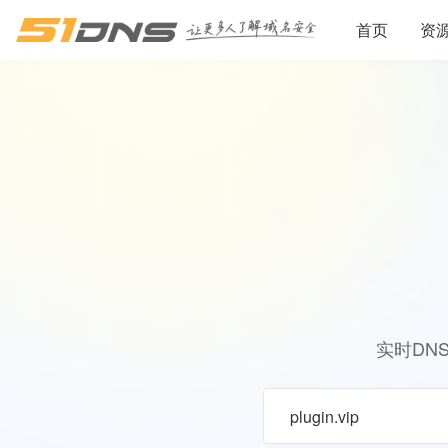
首页
资
实时DN