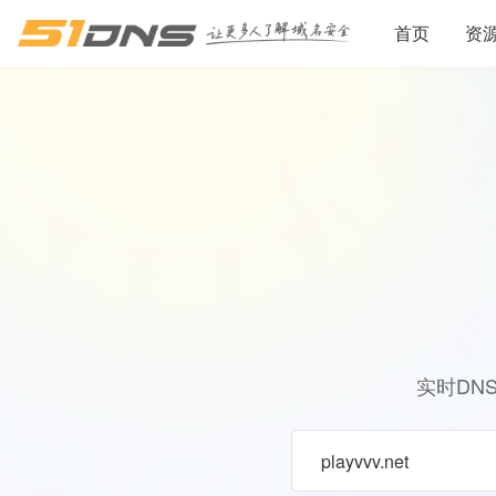
首页
资
实时DN