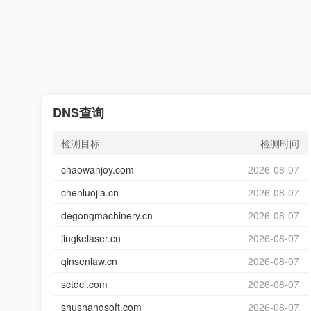
DNS查询
检测目标
检测时间
chaowanjoy.com
2026-08-07
chenluojia.cn
2026-08-07
degongmachinery.cn
2026-08-07
jingkelaser.cn
2026-08-07
qinsenlaw.cn
2026-08-07
sctdcl.com
2026-08-07
shushangsoft.com
2026-08-07