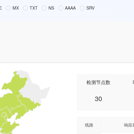
E
MX
TXT
NS
AAAA
SRV
检测节点数
30
线路
响应