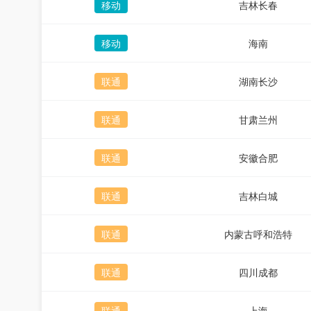
移动
吉林长春
移动
海南
联通
湖南长沙
联通
甘肃兰州
联通
安徽合肥
联通
吉林白城
联通
内蒙古呼和浩特
联通
四川成都
联通
上海