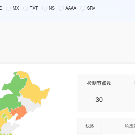
E
MX
TXT
NS
AAAA
SRV
检测节点数
30
线路
响应