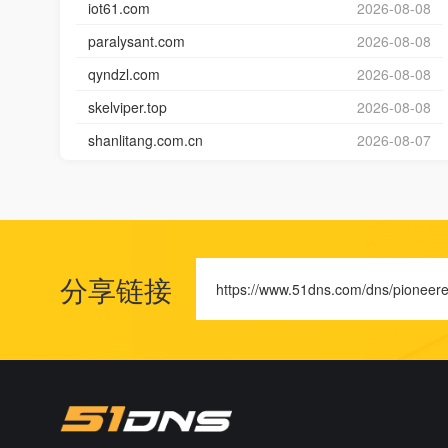
iot61.com
2026-08-08
paralysant.com
2026-08-08
qyndzl.com
2026-08-08
skelviper.top
2026-08-08
shanlitang.com.cn
2026-08-07
分享链接
https://www.51dns.com/dns/pioneer