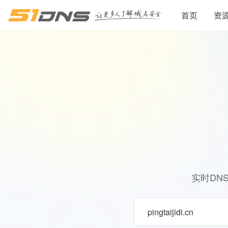
首页
资
实时DN