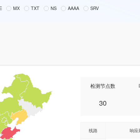
E
MX
TXT
NS
AAAA
SRV
检测节点数
30
线路
响应