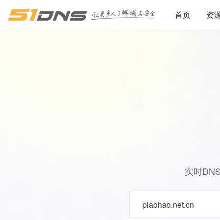
首页
资
实时DN