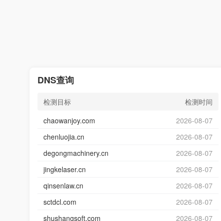
DNS查询
检测目标
检测时间
chaowanjoy.com
2026-08-07
chenluojia.cn
2026-08-07
degongmachinery.cn
2026-08-07
jingkelaser.cn
2026-08-07
qinsenlaw.cn
2026-08-07
sctdcl.com
2026-08-07
shushangsoft.com
2026-08-07