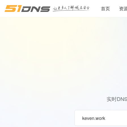
首页
资
实时DN