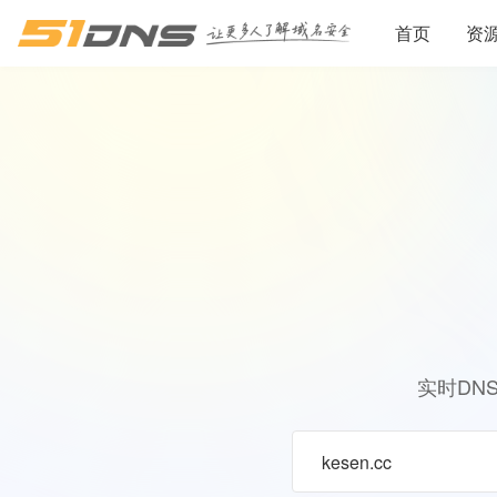
首页
资
实时DN