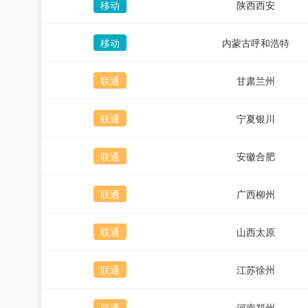
移动
陕西西安
移动
内蒙古呼和浩特
联通
甘肃兰州
联通
宁夏银川
联通
安徽合肥
联通
广西柳州
联通
山西太原
联通
江苏徐州
联通
河南郑州