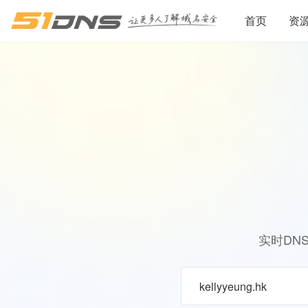
首页
资
实时DN