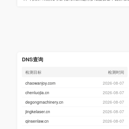
DNS查询
检测目标
检测时间
chaowanjoy.com
2026-08-07
chenluojia.cn
2026-08-07
degongmachinery.cn
2026-08-07
jingkelaser.cn
2026-08-07
qinsenlaw.cn
2026-08-07