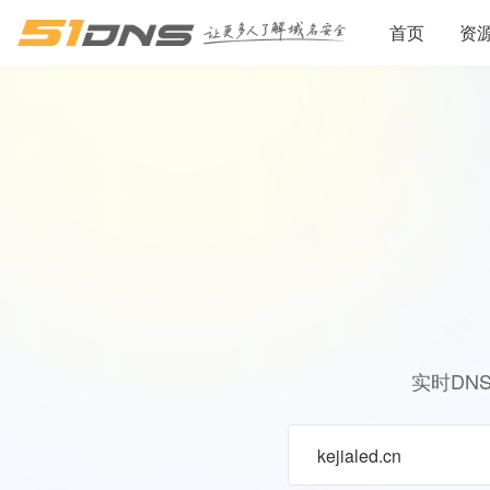
首页
资
实时DN