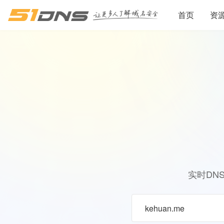
首页
资
实时DN