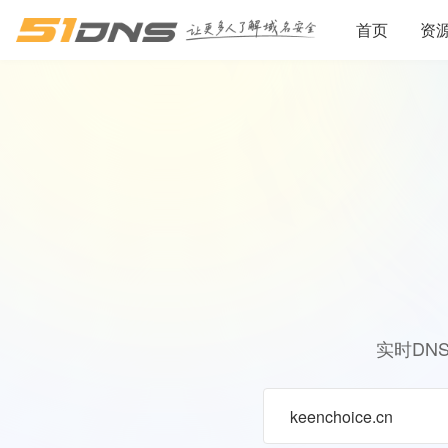
首页
资
实时DN