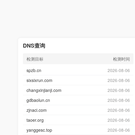
DNS查询
检测目标
检测时间
spzb.cn
2026-08-06
sixsixrun.com
2026-08-06
changxinjianji.com
2026-08-06
gdbaolun.cn
2026-08-06
zjnaci.com
2026-08-06
taoer.org
2026-08-06
yanggesc.top
2026-08-06