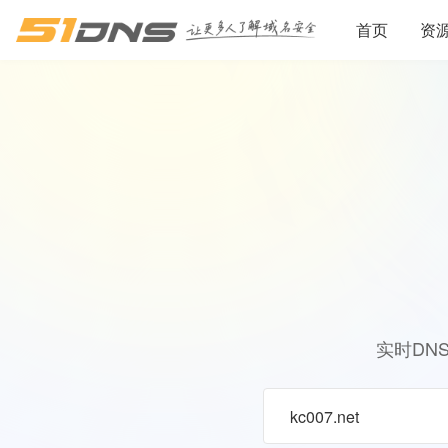
首页
资
实时DN