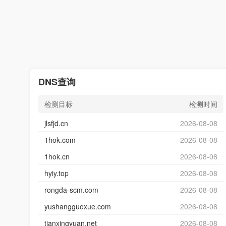
DNS查询
检测目标
检测时间
jlsfjd.cn
2026-08-08
1hok.com
2026-08-08
1hok.cn
2026-08-08
hyiy.top
2026-08-08
rongda-scm.com
2026-08-08
yushangguoxue.com
2026-08-08
tianxingyuan.net
2026-08-08