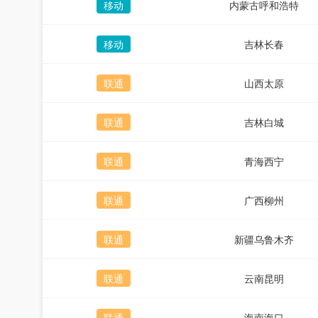
移动
内蒙古呼和浩特
移动
吉林长春
联通
山西太原
联通
吉林白城
联通
青海西宁
联通
广西柳州
联通
新疆乌鲁木齐
联通
云南昆明
联通
海南海口