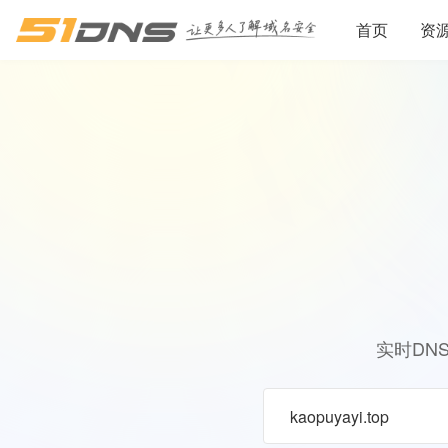
首页
资
实时DN