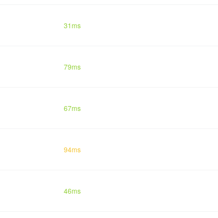
31ms
79ms
67ms
94ms
46ms