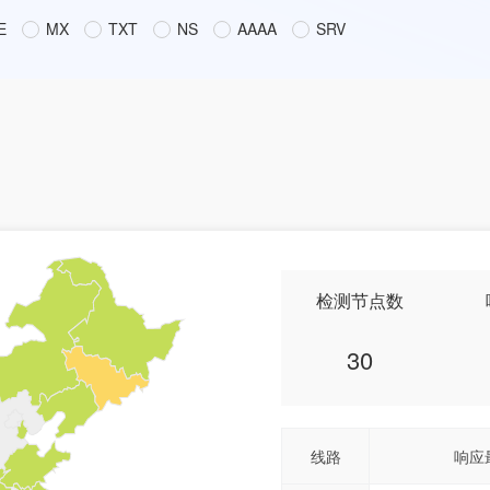
E
MX
TXT
NS
AAAA
SRV
检测节点数
30
线路
响应