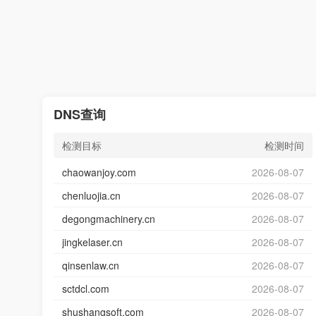
DNS查询
检测目标
检测时间
chaowanjoy.com
2026-08-07
chenluojia.cn
2026-08-07
degongmachinery.cn
2026-08-07
jingkelaser.cn
2026-08-07
qinsenlaw.cn
2026-08-07
sctdcl.com
2026-08-07
shushangsoft.com
2026-08-07