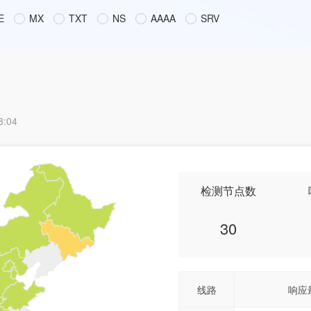
E
MX
TXT
NS
AAAA
SRV
8:04
检测节点数
30
线路
响应