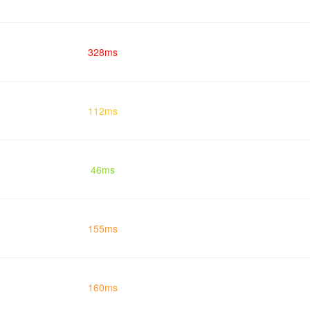
328ms
112ms
46ms
155ms
160ms