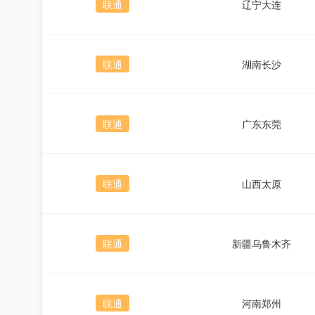
联通
辽宁大连
联通
湖南长沙
联通
广东东莞
联通
山西太原
联通
新疆乌鲁木齐
联通
河南郑州