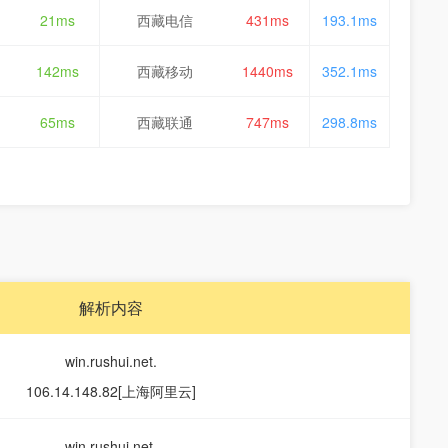
21ms
西藏电信
431ms
193.1ms
142ms
西藏移动
1440ms
352.1ms
65ms
西藏联通
747ms
298.8ms
解析内容
win.rushui.net.
106.14.148.82[上海阿里云]
win.rushui.net.