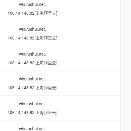
win.rushui.net.
106.14.148.82[上海阿里云]
win.rushui.net.
106.14.148.82[上海阿里云]
win.rushui.net.
106.14.148.82[上海阿里云]
win.rushui.net.
106.14.148.82[上海阿里云]
win.rushui.net.
106.14.148.82[上海阿里云]
win.rushui.net.