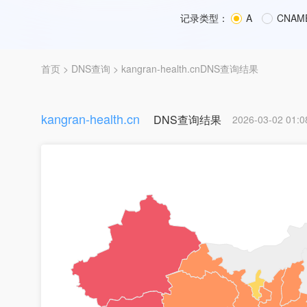
记录类型：
A
CNAM
首页
>
DNS查询
> kangran-health.cnDNS查询结果
kangran-health.cn
DNS查询结果
2026-03-02 01:0