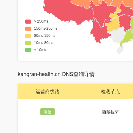
kangran-health.cn DNS查询详情
运营商线路
检测节点
电信
西藏拉萨