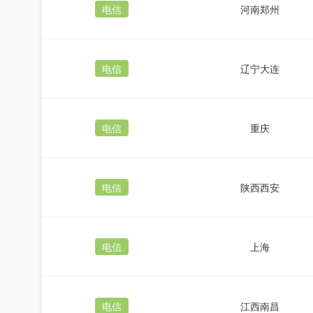
电信
河南郑州
电信
辽宁大连
电信
重庆
电信
陕西西安
电信
上海
电信
江西南昌