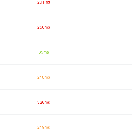
291ms
256ms
65ms
218ms
326ms
219ms