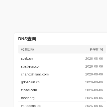
DNS查询
检测目标
检测时间
spzb.cn
2026-08-06
sixsixrun.com
2026-08-06
changxinjianji.com
2026-08-06
gdbaolun.cn
2026-08-06
zjnaci.com
2026-08-06
taoer.org
2026-08-06
yanggesc.top
2026-08-06