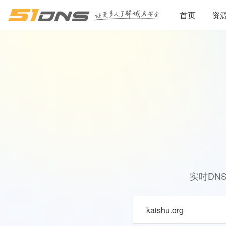
首页
资
实时DN